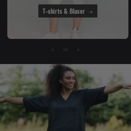
T-shirts & Bluser
af
1
/
7