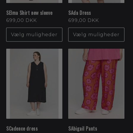
SElma Shirt new sleeve
SAda Dress
Normalpris
699,00 DKK
Normalpris
699,00 DKK
Vælg muligheder
Vælg muligheder
SCadence dress
SAbigail Pants