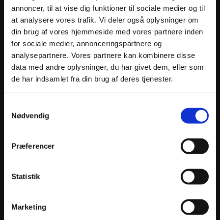
-5% Rabat
Fri fragt
annoncer, til at vise dig funktioner til sociale medier og til
-15% Rabat
-10% Off
at analysere vores trafik. Vi deler også oplysninger om
din brug af vores hjemmeside med vores partnere inden
for sociale medier, annonceringspartnere og
-5% Rabat
Fri fragt
analysepartnere. Vores partnere kan kombinere disse
data med andre oplysninger, du har givet dem, eller som
-5% Rabat
Fri fragt
de har indsamlet fra din brug af deres tjenester.
-15% Rabat
-10% Off
Samtykkevalg
-5% Rabat
Nødvendig
Fri fragt
Præferencer
Statistik
Join our VIP Club & play Spin to win!
Enter your email for a chance to win a reward and signing up for
our VIP Club
Name
Marketing