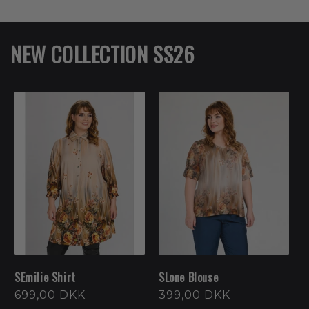
NEW COLLECTION SS26
SEmilie Shirt
SLone Blouse
Normalpris
699,00 DKK
Normalpris
399,00 DKK