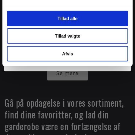
Email
country
Tillad alle
consent
Jeg accepterer at modtage marketingmails. Du kan altid
nemt afmelde dig igen. Samtidig accepterer du vores
privatlivspolitik. Samtykke indhentes af Sandgaard A/S.
Du vil kun modtage e-mails om STUDIOs sortiment.
Tillad valgte
Spil Nu!
Afvis
Du kan altid nemt afmelde dig igen.
Samtidig accepterer du vores
privatlivspolitik
. Samtykke indhentes af Sandgaard AS. Du
vil kun modtage e-mails om STUDIOs sortiment.
Se mere
Gå på opdagelse i vores sortiment,
find dine favoritter, og lad din
garderobe være en forlængelse af