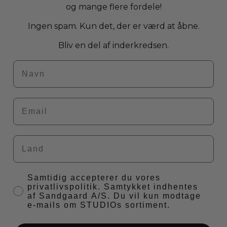
og mange flere fordele!
Ingen spam. Kun det, der er værd at åbne.
Bliv en del af inderkredsen.
NAvn
Email
Country
I consent to receiving offers and news from
Samtidig accepterer du vores
privatlivspolitik. Samtykket indhentes
af Sandgaard A/S. Du vil kun modtage
e-mails om STUDIOs sortiment.