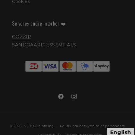
Cookies
Se vores andre mærker ❤️
GOZZIP
SANDGAARD ESSENTIALS
Facebook
Instagram
Betalingsmetoder
© 2026,
STUDIO clothing
Politik om beskyttelse af persondata
English
Servicevilkår
Kontaktinformation