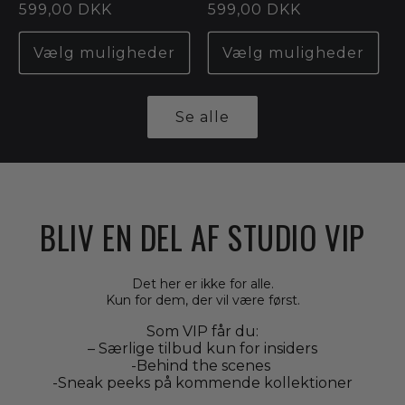
Normalpris
599,00 DKK
Normalpris
599,00 DKK
Vælg muligheder
Vælg muligheder
Se alle
BLIV EN DEL AF STUDIO VIP
Det her er ikke for alle.
Kun for dem, der vil være først.
Som VIP får du:
– Særlige tilbud kun for insiders
-Behind the scenes
-Sneak peeks på kommende kollektioner