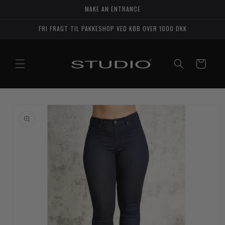
Gå til
MAKE AN ENTRANCE
indhold
FRI FRAGT TIL PAKKESHOP VED KØB OVER 1000 DKK
Indkøbskurv
til
duktoplysninger