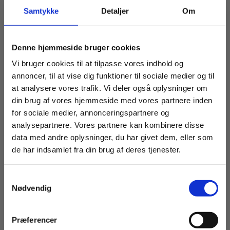
STUDIO
STUDIO
Samtykke
Detaljer
Om
Føler du dig heldig idag?
CLOTHING
CLOTHING
i
i
mørkeblå
mørkeblå
denim
denim
Denne hjemmeside bruger cookies
-
-
Vi bruger cookies til at tilpasse vores indhold og
-5% Rabat
Lækre jeans med let strækbarhed, og vi anbefaler
Fri fragt
Dark
Dark
annoncer, til at vise dig funktioner til sociale medier og til
Blue
Blue
at købe i den størrelse man normalt bruger. Vi har
-15% Rabat
-10% Off
at analysere vores trafik. Vi deler også oplysninger om
Carmen
Carmen
måleskema på jeans ved at gå ind under
din brug af vores hjemmeside med vores partnere inden
Length
Length
"Størrelsesguide" -> STUDIO CLOTHING JEANS.
30
30
for sociale medier, annonceringspartnere og
-5% Rabat
Fri fragt
analysepartnere. Vores partnere kan kombinere disse
Bukserne vil udvide sig med 5% +/-
data med andre oplysninger, du har givet dem, eller som
-5% Rabat
Fri fragt
de har indsamlet fra din brug af deres tjenester.
Længden på bukserne er målt fra indersiden af
-15% Rabat
-10% Off
Samtykkevalg
benet.
-5% Rabat
Nødvendig
Fri fragt
Længde:
30" = 76 cm
Præferencer