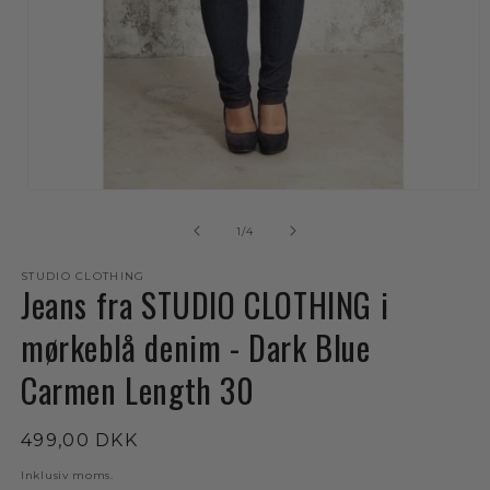
Åbn
mediet
1
af
1
/
4
i
modus
STUDIO CLOTHING
Jeans fra STUDIO CLOTHING i
mørkeblå denim - Dark Blue
Carmen Length 30
Normalpris
499,00 DKK
Inklusiv moms.