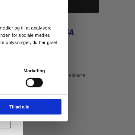
Jonna
Læg i indkøbskurv
Jeans
with
boot
 medier og til at analysere
cut
nden for sociale medier,
e oplysninger, du har givet
o
9718
Marketing
%cotton,20%polyester, 2%Elastane
rmal
ormation
n!
Tillad alle
p for
\Dark blue denim\36
ans