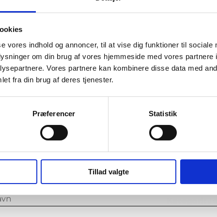
Jonna
-5% Rabat
Fri fragt
Jeans
with
ookies
boot
-15% Rabat
se vores indhold og annoncer, til at vise dig funktioner til sociale
-10% Off
cut
oplysninger om din brug af vores hjemmeside med vores partnere i
-5% Rabat
ysepartnere. Vores partnere kan kombinere disse data med andr
Fri fragt
et fra din brug af deres tjenester.
Brand: Studi
Style nr.: 09
Præferencer
Statistik
Kvalitet: 78
Kategori: No
Produktinf
oin our VIP Club & play Spin to wi
Tillad valgte
r your email for a chance to win a reward and signing u
our VIP Club
SKU
099718
me
Kategori:
Je