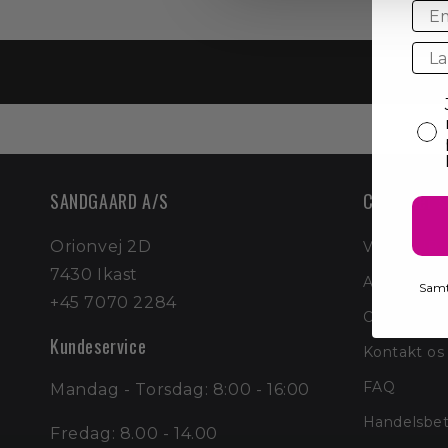
Ema
cou
con
SANDGAARD A/S
Customer s
Orionvej 2D
VIP KLUB
7430 Ikast
Annuller di
Samt
+45 7070 2284
Om os
Kundeservice
Kontakt os
FAQ
Mandag - Torsdag: 8:00 - 16:00
Handelsbet
Fredag: 8.00 - 14.00