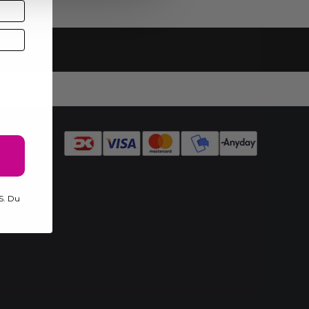
d
S
S. Du