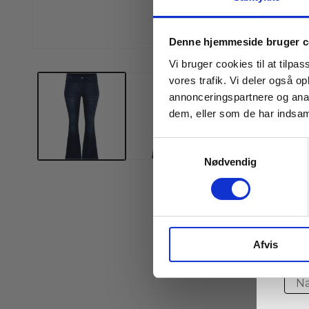
Denne hjemmeside bruger c
Åbn
mediet
Vi bruger cookies til at tilpas
1
vores trafik. Vi deler også 
i
modus
annonceringspartnere og anal
dem, eller som de har indsaml
Samtykkevalg
Nødvendig
J
Afvis
Ente
Na