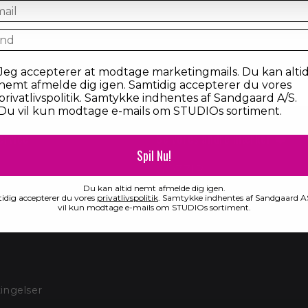
il
ntry
sent
Jeg accepterer at modtage marketingmails. Du kan alti
nemt afmelde dig igen. Samtidig accepterer du vores
privatlivspolitik. Samtykke indhentes af Sandgaard A/S.
Du vil kun modtage e-mails om STUDIOs sortiment.
ervice
Se vores andre mærker ❤️
Spil Nu!
GOZZIP
SANDGAARD ESSENTIAL
Du kan altid nemt afmelde dig igen.
n ordre
idig accepterer du vores
privatlivspolitik
. Samtykke indhentes af Sandgaard A
vil kun modtage e-mails om STUDIOs sortiment.
ingelser