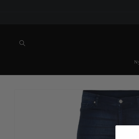
Gå til
indhold
N
Gå til
produktoplysninger