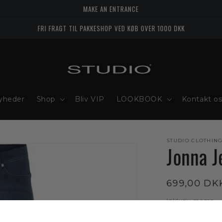
MAKE AN ENTRANCE
FRI FRAGT TIL PAKKESHOP VED KØB OVER 1000 DKK
yheder
Shop
Bliv VIP
LOOKBOOK
Kontakt o
STUDIO CLOTHIN
Jonna J
Normalpri
699,00 DK
Inklusiv moms.
Farve