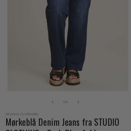
Åbn
mediet
1
af
1
/
4
i
modus
STUDIO CLOTHING
Mørkeblå Denim Jeans fra STUDIO