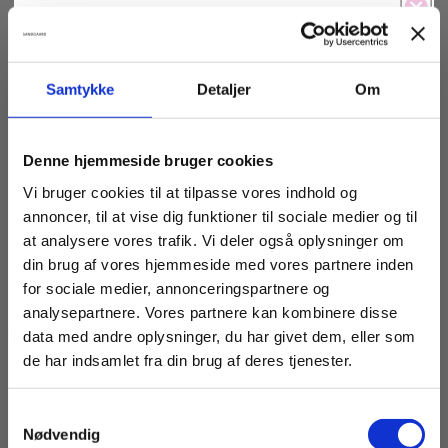
Spil & vind!
Reducer
Øg
antallet
antallet
for
for
Samtykke
Detaljer
Om
Føler du dig heldig idag?
Mørkeblå
Mørkeblå
Læg i indkøbskurv
Denim
Denim
Jeans
Jeans
Denne hjemmeside bruger cookies
fra
fra
STUDIO
STUDIO
Vi bruger cookies til at tilpasse vores indhold og
-5% Rabat
Fri fragt
CLOTHING
CLOTHING
annoncer, til at vise dig funktioner til sociale medier og til
-15% Rabat
-
-
-10% Off
at analysere vores trafik. Vi deler også oplysninger om
Dark
Dark
din brug af vores hjemmeside med vores partnere inden
Lækre jeans med let strækbarhed, og vi anbefaler
Blue
Blue
for sociale medier, annonceringspartnere og
Ashley
Ashley
-5% Rabat
Fri fragt
at købe i den størrelse man normalt bruger. Vi har
analysepartnere. Vores partnere kan kombinere disse
Length
Length
måleskema på jeans ved at gå ind under
32
32
data med andre oplysninger, du har givet dem, eller som
"Størrelsesguide" -> STUDIO CLOTHING JEANS.
-5% Rabat
Fri fragt
de har indsamlet fra din brug af deres tjenester.
-15% Rabat
Bukserne vil udvide sig med 5% +/-
-10% Off
Samtykkevalg
-5% Rabat
Nødvendig
Fri fragt