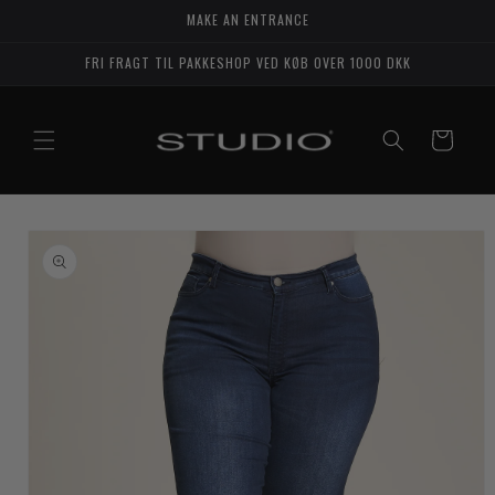
Gå til
MAKE AN ENTRANCE
indhold
FRI FRAGT TIL PAKKESHOP VED KØB OVER 1000 DKK
Indkøbskurv
til
duktoplysninger