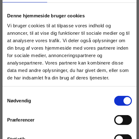
Denne hjemmeside bruger cookies
Vi bruger cookies til at tilpasse vores indhold og
-5% Rabat
Lækker, sommerlig kjole med fine detaljer,
Fri fragt
annoncer, til at vise dig funktioner til sociale medier og til
ensfarvet, i 100% viskose, lavet i 4 forskellige farver.
-15% Rabat
-10% Off
at analysere vores trafik. Vi deler også oplysninger om
Stylen er med V-halsudskæring, brede stropper
din brug af vores hjemmeside med vores partnere inden
med flæsekant rundt om armåbningen. Snit fra V-
for sociale medier, annonceringspartnere og
-5% Rabat
Fri fragt
halsens spids ned til hver side i taljen, som
analysepartnere. Vores partnere kan kombinere disse
indrammer barmen.
data med andre oplysninger, du har givet dem, eller som
-5% Rabat
Fri fragt
de har indsamlet fra din brug af deres tjenester.
Denne model er str. S
-15% Rabat
-10% Off
Samtykkevalg
-5% Rabat
Nødvendig
Fri fragt
Mål for str. S:
Halv bryst: 59 cm
Længde: 105 cm
Præferencer
Brand: Studio