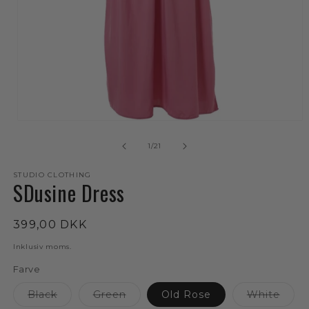
Åbn
mediet
1
af
1
/
21
i
modus
STUDIO CLOTHING
SDusine Dress
Normalpris
399,00 DKK
Inklusiv moms.
Farve
Varianten
Varianten
Varia
Black
Green
Old Rose
White
er
er
er