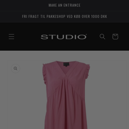
Gå til
MAKE AN ENTRANCE
indhold
FRI FRAGT TIL PAKKESHOP VED KØB OVER 1000 DKK
Indkøbskurv
til
duktoplysninger